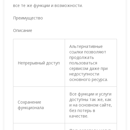
все те же функции и возможности.
Преимущество
Описание
Альтернативные
ссылки позволяют
продолжать
Непрерывный доступ
пользоваться
сервисом даже при
недоступности
основного ресурса.
Все функции и услуги
доступны так же, как
Сохранение
и на основном сайте,
функционала
без потерь в
качестве.