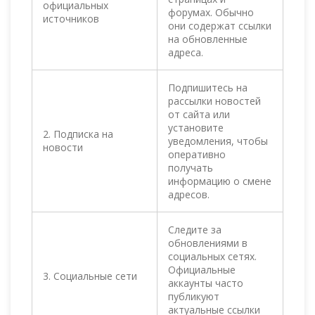
официальных
форумах. Обычно
источников
они содержат ссылки
на обновленные
адреса.
Подпишитесь на
рассылки новостей
от сайта или
установите
2. Подписка на
уведомления, чтобы
новости
оперативно
получать
информацию о смене
адресов.
Следите за
обновлениями в
социальных сетях.
Официальные
3. Социальные сети
аккаунты часто
публикуют
актуальные ссылки