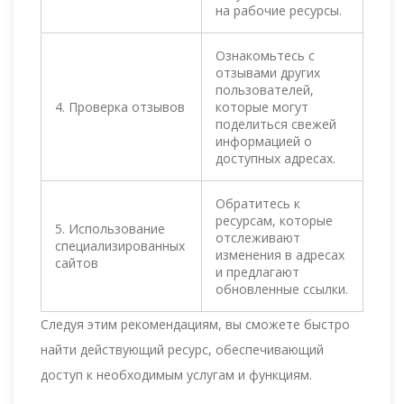
на рабочие ресурсы.
Ознакомьтесь с
отзывами других
пользователей,
4. Проверка отзывов
которые могут
поделиться свежей
информацией о
доступных адресах.
Обратитесь к
ресурсам, которые
5. Использование
отслеживают
специализированных
изменения в адресах
сайтов
и предлагают
обновленные ссылки.
Следуя этим рекомендациям, вы сможете быстро
найти действующий ресурс, обеспечивающий
доступ к необходимым услугам и функциям.