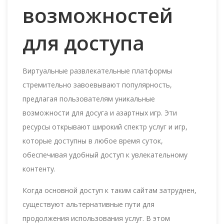
возможностей
для доступа
Виртуальные развлекательные платформы
стремительно завоевывают популярность,
предлагая пользователям уникальные
возможности для досуга и азартных игр. Эти
ресурсы открывают широкий спектр услуг и игр,
которые доступны в любое время суток,
обеспечивая удобный доступ к увлекательному
контенту.
Когда основной доступ к таким сайтам затруднен,
существуют альтернативные пути для
продолжения использования услуг. В этом