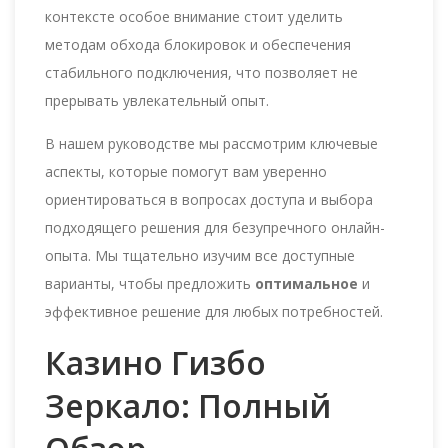
контексте особое внимание стоит уделить
методам обхода блокировок и обеспечения
стабильного подключения, что позволяет не
прерывать увлекательный опыт.
В нашем руководстве мы рассмотрим ключевые
аспекты, которые помогут вам уверенно
ориентироваться в вопросах доступа и выбора
подходящего решения для безупречного онлайн-
опыта. Мы тщательно изучим все доступные
варианты, чтобы предложить
оптимальное
и
эффективное решение для любых потребностей.
Казино Гизбо
Зеркало: Полный