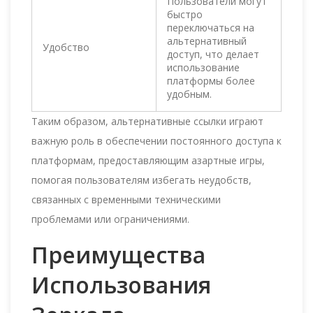
Пользователи могут
быстро
переключаться на
альтернативный
Удобство
доступ, что делает
использование
платформы более
удобным.
Таким образом, альтернативные ссылки играют
важную роль в обеспечении постоянного доступа к
платформам, предоставляющим азартные игры,
помогая пользователям избегать неудобств,
связанных с временными техническими
проблемами или ограничениями.
Преимущества
Использования